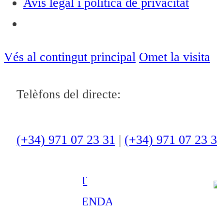
Avís legal i política de privacitat
Notícies
ACTUALITAT
Vés al contingut principal
Omet la visita
CULTURA I
Telèfons del directe:
OCI
ESPORTS
ENTREVISTES
(+34) 971 07 23 31
|
(+34) 971 07 23 
MEDI
AMBIENT
AGENDA