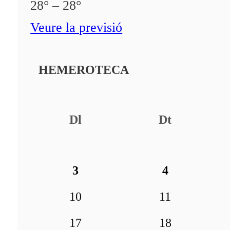
28° – 28°
Veure la previsió
HEMEROTECA
Dl
Dt
3
4
10
11
17
18