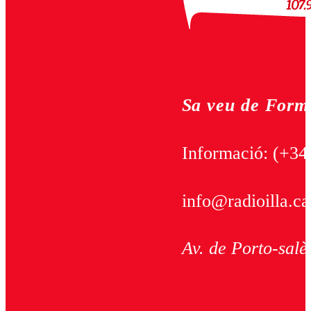
Sa veu de Form
Informació:
(+34
info@radioilla.ca
Av. de Porto-salè