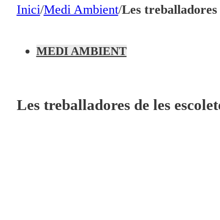
En directe
Inici
/
Medi Ambient
/
Les treballadores 
A la Carta
Programació
MEDI AMBIENT
Qui som?
Fes-te'n soci!
Les treballadores de les escolet