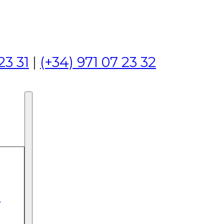
23 31
|
(+34) 971 07 23 32
I