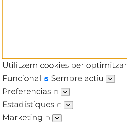
Utilitzem cookies per optimitzar 
Funcional
Funcional
Sempre actiu
Preferencias
Preferencias
Estadístiques
Estadístiques
Marketing
Marketing