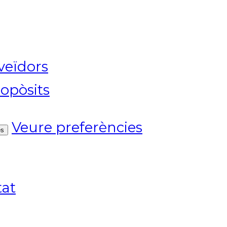
veïdors
opòsits
Veure preferències
es
tat