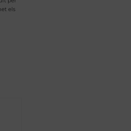
uït per
et els