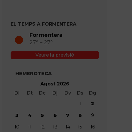
anys
EL TEMPS A FORMENTERA
Formentera
27° – 27°
Veure la previsió
HEMEROTECA
Agost 2026
Dl
Dt
Dc
Dj
Dv
Ds
Dg
1
2
3
4
5
6
7
8
9
10
11
12
13
14
15
16