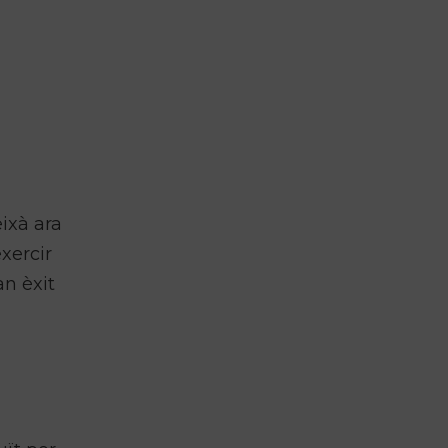
ixà ara
xercir
an èxit