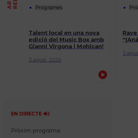
Programes
Pr
Talent local en una nova
Rave 
edició del Music Box amb
“(Aná
Gianni Virgona i Mohican!
3 agos
3 agost, 2026
EN DIRECTE
Pròxim programa: