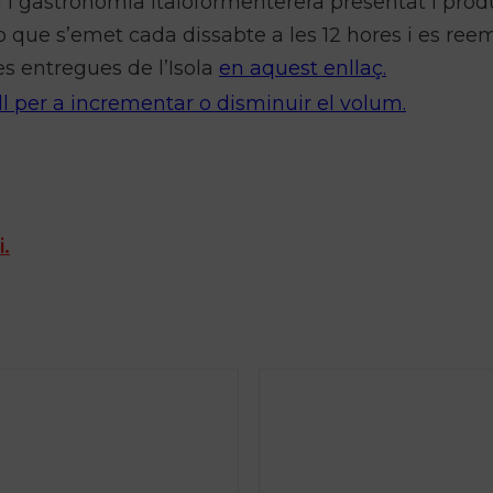
 i gastronomia italoformenterera presentat i prod
 que s’emet cada dissabte a les 12 hores i es reem
es entregues de l’Isola
en aquest enllaç.
ll per a incrementar o disminuir el volum.
i.