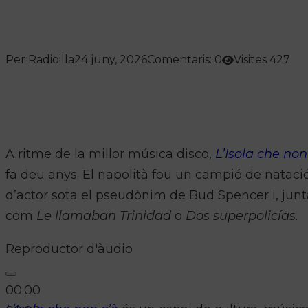
Per Radioilla
24 juny, 2026
Comentaris: 0
Visites 427
A ritme de la millor música disco,
L’Isola che non
fa deu anys. El napolità fou un campió de natació
d’actor sota el pseudònim de Bud Spencer i, junt
com
Le llamaban Trinidad
o
Dos superpolicías
.
Reproductor d'àudio
00:00