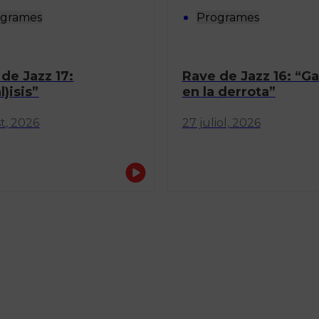
ogrames
Programes
de Jazz 17:
Rave de Jazz 16: “G
l)isis”
en la derrota”
t, 2026
27 juliol, 2026