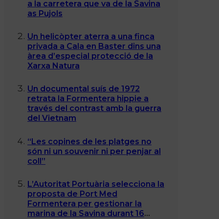
a la carretera que va de la Savina
as Pujols
Un helicòpter aterra a una finca
privada a Cala en Baster dins una
àrea d’especial protecció de la
Xarxa Natura
Un documental suís de 1972
retrata la Formentera hippie a
través del contrast amb la guerra
del Vietnam
“Les copines de les platges no
són ni un souvenir ni per penjar al
coll”
L’Autoritat Portuària selecciona la
proposta de Port Med
Formentera per gestionar la
marina de la Savina durant 16