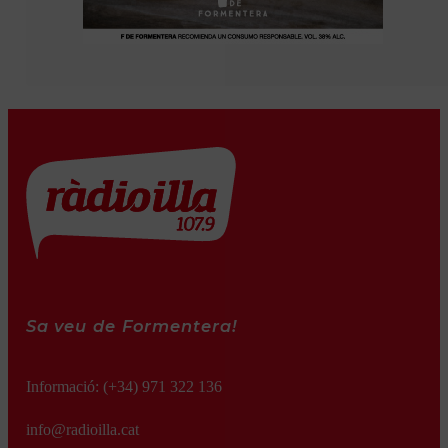
Sa veu de Formentera!
Informació:
(+34) 971 322 136
info@radioilla.cat