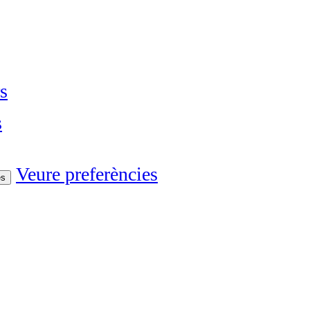
s
s
Veure preferències
es