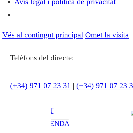
Avís legal i política de privacitat
Notícies
ACTUALITAT
Vés al contingut principal
Omet la visita
CULTURA I
Telèfons del directe:
OCI
ESPORTS
ENTREVISTES
(+34) 971 07 23 31
|
(+34) 971 07 23 
MEDI
AMBIENT
AGENDA