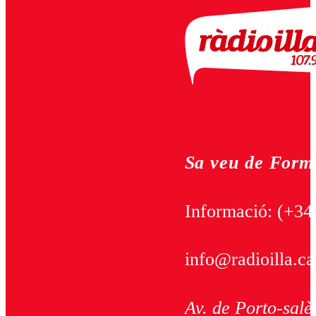
Sa veu de Form
Informació:
(+34
info@radioilla.ca
Av. de Porto-salè