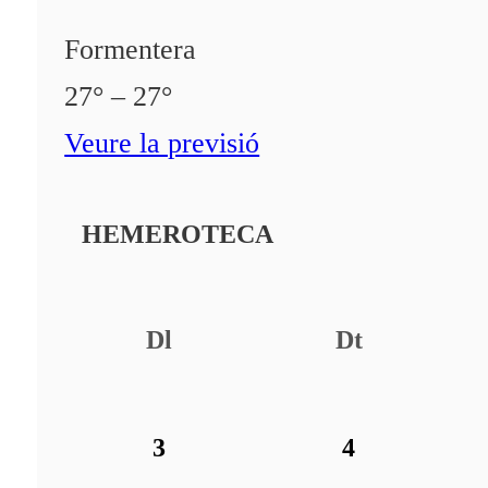
Formentera
27° – 27°
Veure la previsió
HEMEROTECA
Dl
Dt
3
4