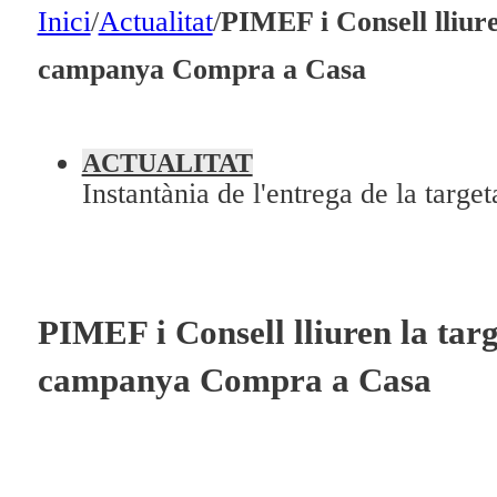
En directe
Inici
/
Actualitat
/
PIMEF i Consell lliure
A la Carta
campanya Compra a Casa
Programació
Qui som?
ACTUALITAT
Instantània de l'entrega de la targe
Fes-te'n soci!
PIMEF i Consell lliuren la targ
campanya Compra a Casa