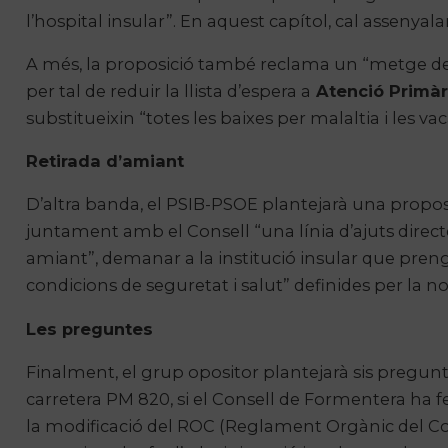
l’hospital insular”. En aquest capítol, cal assenyal
A més, la proposició també reclama un “metge de
per tal de reduir la llista d’espera a
Atenció Primàr
substitueixin “totes les baixes per malaltia i les v
Retirada d’amiant
D’altra banda, el PSIB-PSOE plantejarà una proposic
juntament amb el Consell “una línia d’ajuts directe
amiant”, demanar a la institució insular que prengu
condicions de seguretat i salut” definides per la
Les preguntes
Finalment, el grup opositor plantejarà sis pregunte
carretera PM 820, si el Consell de Formentera ha fet
la modificació del ROC (Reglament Orgànic del Cons