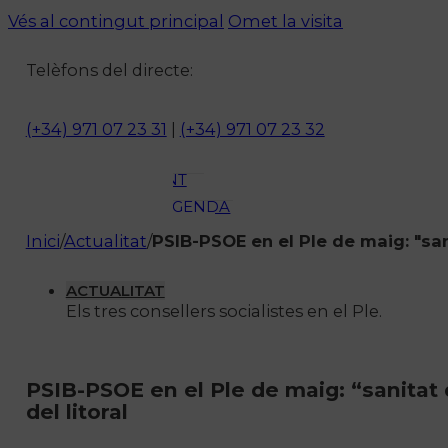
ACTUALITAT
Vés al contingut principal
Omet la visita
CULTURA I
Telèfons del directe:
OCI
ESPORTS
ENTREVISTES
(+34) 971 07 23 31
|
(+34) 971 07 23 32
MEDI
AMBIENT
AGENDA
En directe
Inici
/
Actualitat
/
PSIB-PSOE en el Ple de maig: "sani
A la Carta
Programació
ACTUALITAT
Els tres consellers socialistes en el Ple.
Qui som?
Fes-te'n soci!
PSIB-PSOE en el Ple de maig: “sanitat d
del litoral