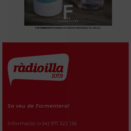
Sa veu de Formentera!
Informació:
(+34) 971 322 136