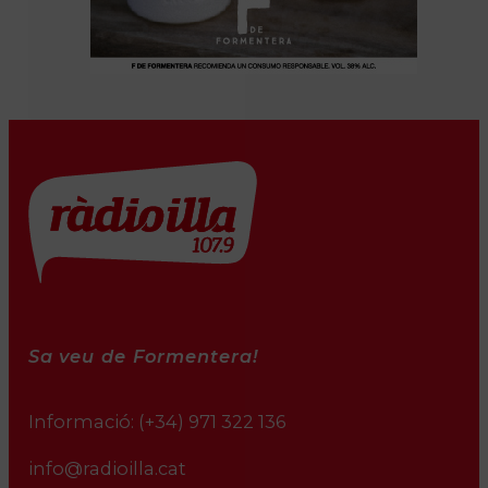
Sa veu de Formentera!
Informació:
(+34) 971 322 136
info@radioilla.cat