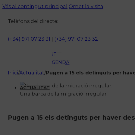
ACTUALITAT
Vés al contingut principal
Omet la visita
CULTURA I
Telèfons del directe:
OCI
ESPORTS
ENTREVISTES
(+34) 971 07 23 31
|
(+34) 971 07 23 32
MEDI
AMBIENT
AGENDA
En directe
Inici
/
Actualitat
/
Pugen a 15 els detinguts per ha
A la Carta
Programació
ACTUALITAT
Una barca de la migració irregular.
Qui som?
Fes-te'n soci!
Pugen a 15 els detinguts per haver d