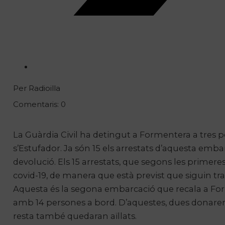
Per Radioilla
Comentaris: 0
La Guàrdia Civil ha detingut a Formentera a tres
s’Estufador. Ja són 15 els arrestats d’aquesta embar
devolució. Els 15 arrestats, que segons les primer
covid-19, de manera que està previst que siguin tr
Aquesta és la segona embarcació que recala a For
amb 14 persones a bord. D’aquestes, dues donaren po
resta també quedaran aïllats.