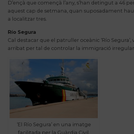
D’ençà que començà l’any, s’han detingut a 46 pers
aquest cap de setmana, quan suposadament haurien
a localitzar tres.
Río
Segura
Cal destacar que el patruller oceànic ‘
Río
Segura’, v
arribat per tal de controlar la immigració irregula
‘El Río Segura’ en una imatge
facilitada per la Guàrdia Civil.