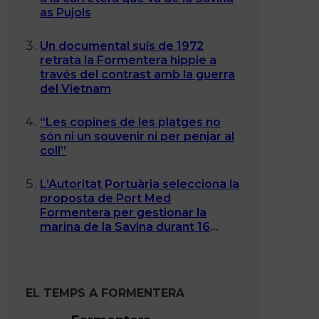
as Pujols
Un documental suís de 1972
retrata la Formentera hippie a
través del contrast amb la guerra
del Vietnam
“Les copines de les platges no
són ni un souvenir ni per penjar al
coll”
L’Autoritat Portuària selecciona la
proposta de Port Med
Formentera per gestionar la
marina de la Savina durant 16
anys
EL TEMPS A FORMENTERA