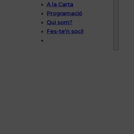
A la Carta
Programació
Qui som?
Fes-te'n soci!