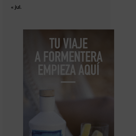
« jul.