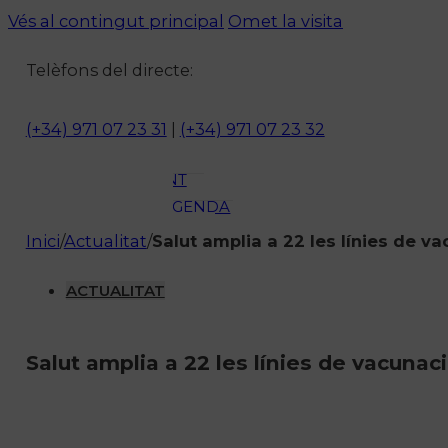
ACTUALITAT
Vés al contingut principal
Omet la visita
CULTURA I
Telèfons del directe:
OCI
ESPORTS
ENTREVISTES
(+34) 971 07 23 31
|
(+34) 971 07 23 32
MEDI
AMBIENT
AGENDA
En directe
Inici
/
Actualitat
/
Salut amplia a 22 les línies de v
A la Carta
Programació
ACTUALITAT
Qui som?
Fes-te'n soci!
Salut amplia a 22 les línies de vacuna