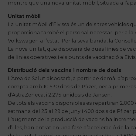
mentre que una nova unitat mòbil, situada a l’apar
Unitat mòbil
La unitat mòbil d’Eivissa és un dels tres vehicles 
proporciona també el personal necessari per a la
Volkswagen a l’estat. Per la seva banda, la Conseller
La nova unitat, que disposarà de dues línies de 
de línies operatives i els punts de vaccinació a Eivis
Distribució dels vaccins i nombre de dosis
L’Àrea de Salut disposarà, a partir de demà, d’apro
compta amb 10.530 dosis de Pfizer, per a primeres 
d’AstraZeneca, i 2.275
unidosis
de
Jansen
.
De tots els vaccins disponibles es repartiran 2.000
setmana del 23 al 29 de juny i 400 dosis de Pfizer 
L’augment de la producció de vaccins ha incrementa
d’illes, han entrat en una fase d’acceleració de la 
de la unitat mòbil, es podran inocular fins a 2.800 d