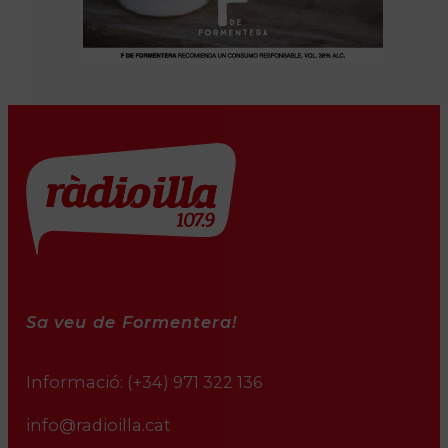
Sa veu de Formentera!
Informació:
(+34) 971 322 136
info@radioilla.cat