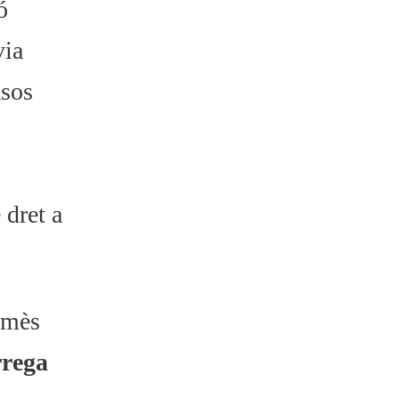
ó
via
asos
 dret a
admès
rrega