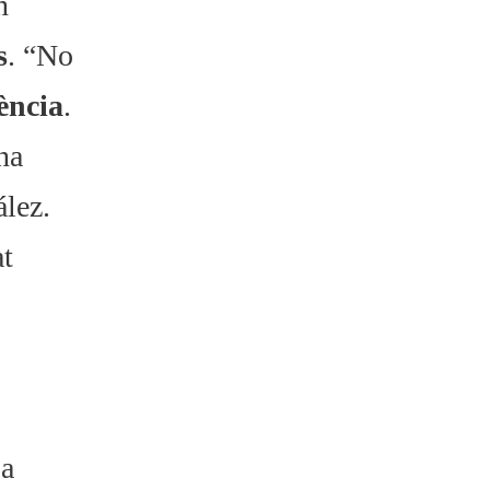
n
s
. “No
ència
.
na
ález.
at
 a