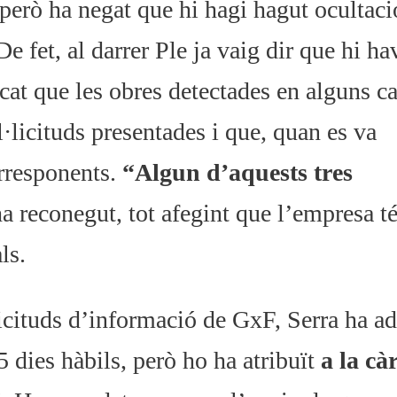
, però ha negat que hi hagi hagut ocultaci
 fet, al darrer Ple ja vaig dir que hi ha
icat que les obres detectades en alguns c
l·licituds presentades i que, quan es va
orresponents.
“Algun d’aquests tres
ha reconegut, tot afegint que l’empresa té
ls.
·licituds d’informació de GxF, Serra ha 
5 dies hàbils, però ho ha atribuït
a la cà