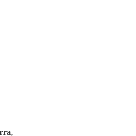
rra
,