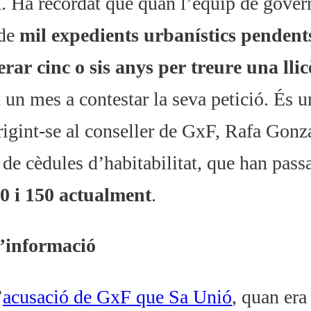
i
. Ha recordat que quan l’equip de gover
 de
mil expedients urbanístics pendent
rar cinc o sis anys per treure una llic
 un mes a contestar la seva petició. És u
rigint-se al conseller de GxF, Rafa Gonz
e cèdules d’habitabilitat, que han pass
00 i 150 actualment
.
d’informació
’
acusació de GxF que Sa Unió
, quan era