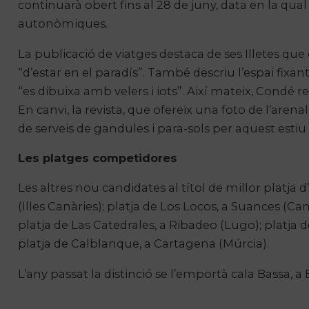
continuarà obert fins al 28 de juny, data en la qual
autonòmiques.
La publicació de viatges destaca de ses Illetes qu
“d’estar en el paradís”. També descriu l’espai fixan
“es dibuixa amb velers i iots”. Així mateix, Condé
En canvi, la revista, que ofereix una foto de l’aren
de serveis de gandules i para-sols per aquest estiu
Les platges competidores
Les altres nou candidates al títol de millor platja d
(Illes Canàries); platja de Los Locos, a Suances (Can
platja de Las Catedrales, a Ribadeo (Lugo); platja de
platja de Calblanque, a Cartagena (Múrcia).
L’any passat la distinció se l’emportà cala Bassa, a E