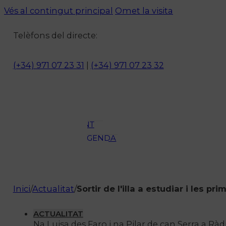
Vés al contingut principal
Omet la visita
Notícies
Telèfons del directe:
ACTUALITAT
CULTURA I
(+34) 971 07 23 31
|
(+34) 971 07 23 32
OCI
ESPORTS
ENTREVISTES
MEDI
AMBIENT
AGENDA
En directe
A la Carta
Programació
Inici
/
Actualitat
/
Sortir de l'illa a estudiar i les p
Qui som?
Fes-te'n soci!
ACTUALITAT
Na Luisa des Faro i na Pilar de can Serra a Ràdio