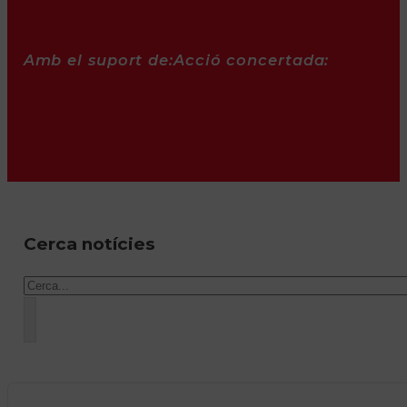
Amb el suport de:
Acció concertada:
Cerca notícies
Cercar