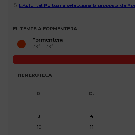
L’Autoritat Portuària selecciona la proposta de P
EL TEMPS A FORMENTERA
Formentera
29° – 29°
HEMEROTECA
Dl
Dt
3
4
10
11