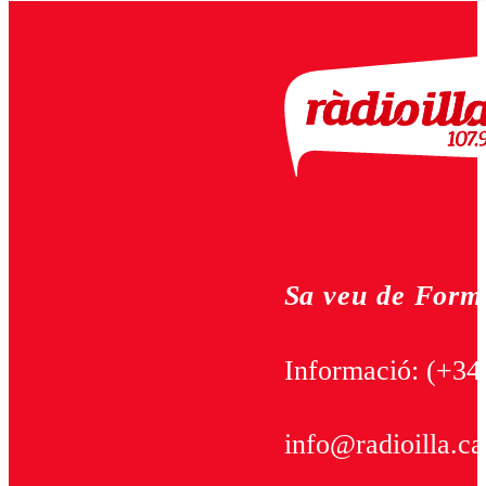
Sa veu de Form
Informació:
(+34
info@radioilla.ca