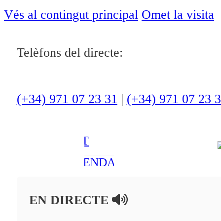
ACTUALITAT
Vés al contingut principal
Omet la visita
CULTURA I
Telèfons del directe:
OCI
ESPORTS
ENTREVISTES
(+34) 971 07 23 31
|
(+34) 971 07 23 
MEDI
AMBIENT
AGENDA
En directe
EN DIRECTE
A la Carta