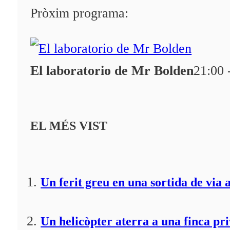
Programació
Pròxim programa:
Qui som?
Fes-te'n soci!
El laboratorio de Mr Bolden
21:00 
EL MÉS VIST
Un ferit greu en una sortida de via 
Un helicòpter aterra a una finca pr