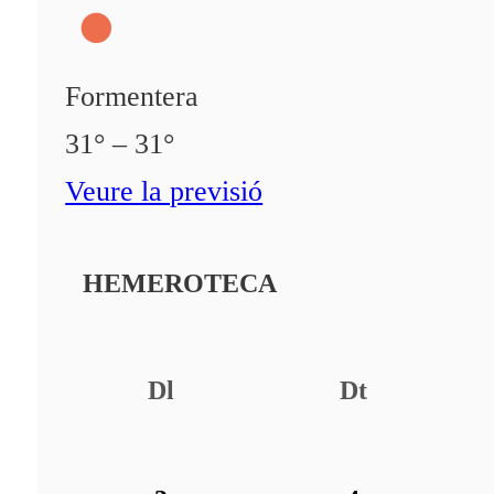
Formentera
31° – 31°
Veure la previsió
HEMEROTECA
Dl
Dt