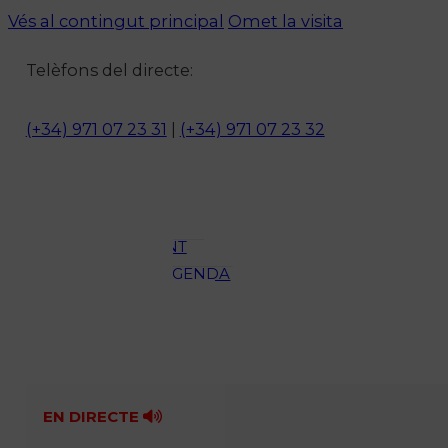
Vés al contingut principal
Omet la visita
Notícies
Telèfons del directe:
ACTUALITAT
CULTURA I
(+34) 971 07 23 31
|
(+34) 971 07 23 32
OCI
ESPORTS
ENTREVISTES
MEDI
AMBIENT
AGENDA
En directe
A la Carta
Programació
Qui som?
Fes-te'n soci!
EN DIRECTE