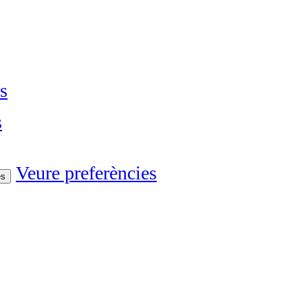
s
s
Veure preferències
es