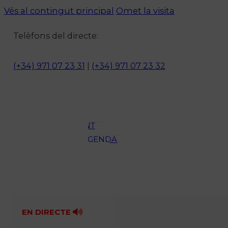
Vés al contingut principal
Omet la visita
Notícies
Telèfons del directe:
ACTUALITAT
CULTURA I
(+34) 971 07 23 31
|
(+34) 971 07 23 32
OCI
ESPORTS
ENTREVISTES
MEDI
AMBIENT
AGENDA
En directe
A la Carta
Programació
Qui som?
Fes-te'n soci!
EN DIRECTE