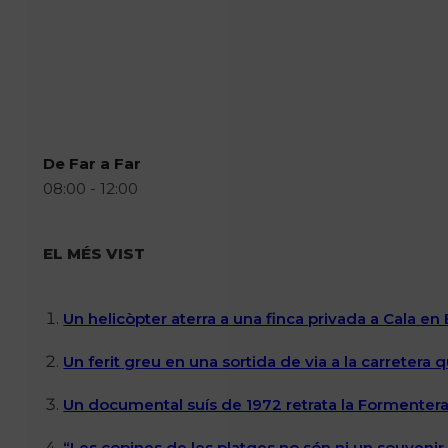
De Far a Far
08:00 - 12:00
EL MÉS VIST
Un helicòpter aterra a una finca privada a Cala en
Un ferit greu en una sortida de via a la carretera 
Un documental suís de 1972 retrata la Formentera 
“Les copines de les platges no són ni un souvenir n