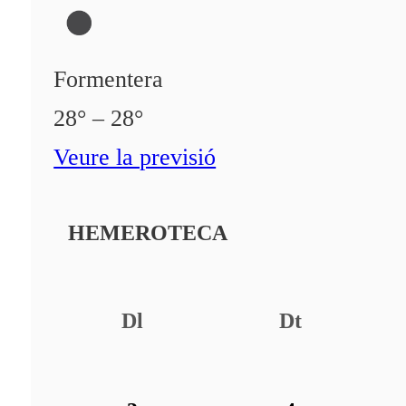
Formentera
28° – 28°
Veure la previsió
HEMEROTECA
Dl
Dt