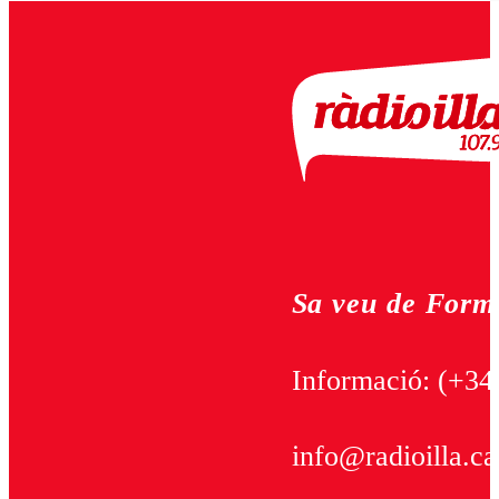
Sa veu de Form
Informació:
(+34
info@radioilla.ca