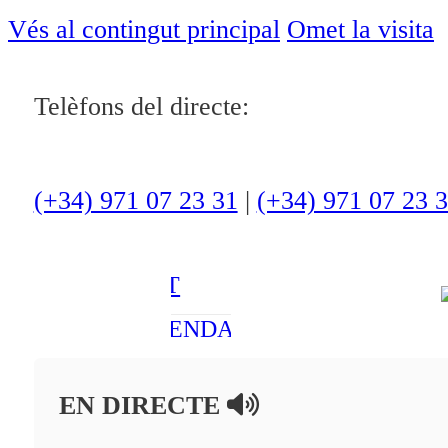
ACTUALITAT
Vés al contingut principal
Omet la visita
CULTURA I
Telèfons del directe:
OCI
ESPORTS
ENTREVISTES
(+34) 971 07 23 31
|
(+34) 971 07 23 
MEDI
AMBIENT
AGENDA
En directe
EN DIRECTE
A la Carta