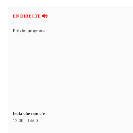
En directe
A la Carta
EN DIRECTE
Programació
Qui som?
Pròxim programa:
Fes-te'n soci!
Isola che non c'è
13:00 - 14:00