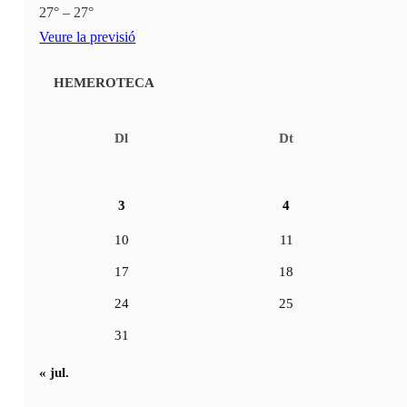
27° – 27°
Veure la previsió
HEMEROTECA
Dl
Dt
3
4
10
11
17
18
24
25
31
« jul.