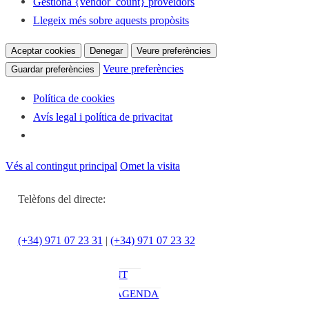
Gestiona {vendor_count} proveïdors
Llegeix més sobre aquests propòsits
Aceptar cookies
Denegar
Veure preferències
Veure preferències
Guardar preferències
Política de cookies
Avís legal i política de privacitat
Notícies
ACTUALITAT
Vés al contingut principal
Omet la visita
CULTURA I
OCI
Telèfons del directe:
ESPORTS
ENTREVISTES
(+34) 971 07 23 31
|
(+34) 971 07 23 32
MEDI
AMBIENT
AGENDA