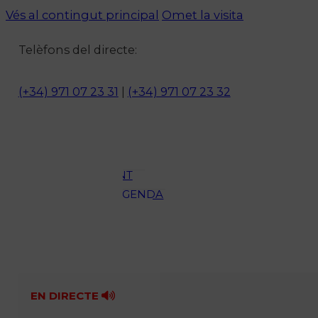
Vés al contingut principal
Omet la visita
Notícies
Telèfons del directe:
ACTUALITAT
CULTURA I
(+34) 971 07 23 31
|
(+34) 971 07 23 32
OCI
ESPORTS
ENTREVISTES
MEDI
AMBIENT
AGENDA
En directe
A la Carta
Programació
Qui som?
Fes-te'n soci!
EN DIRECTE