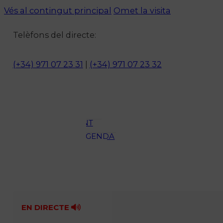
Vés al contingut principal
Omet la visita
Notícies
Telèfons del directe:
ACTUALITAT
CULTURA I
(+34) 971 07 23 31
|
(+34) 971 07 23 32
OCI
ESPORTS
ENTREVISTES
MEDI
AMBIENT
AGENDA
En directe
A la Carta
Programació
Qui som?
Fes-te'n soci!
EN DIRECTE