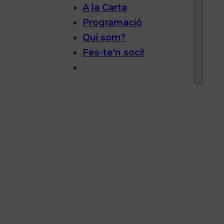
A la Carta
Programació
Qui som?
Fes-te'n soci!