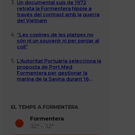
Un documental suís de 1972
retrata la Formentera hippie a
través del contrast amb la guerra
del Vietnam
“Les copines de les platges no
són ni un souvenir ni per penjar al
coll”
L’Autoritat Portuària selecciona la
proposta de Port Med
Formentera per gestionar la
marina de la Savina durant 16
anys
EL TEMPS A FORMENTERA
Formentera
32° – 32°