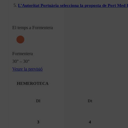
L’Autoritat Portuària selecciona la proposta de Port Med
El temps a Formentera
Formentera
30° – 30°
Veure la previsió
HEMEROTECA
Dl
Dt
3
4