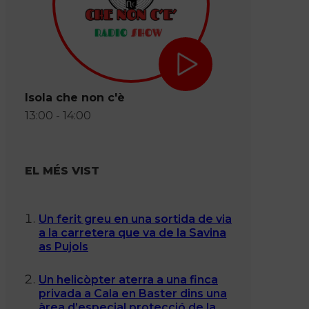
Isola che non c'è
13:00 - 14:00
EL MÉS VIST
Un ferit greu en una sortida de via
a la carretera que va de la Savina
as Pujols
Un helicòpter aterra a una finca
privada a Cala en Baster dins una
àrea d’especial protecció de la