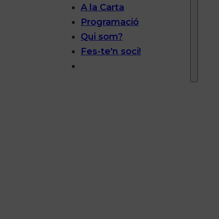
A la Carta
Programació
Qui som?
Fes-te'n soci!