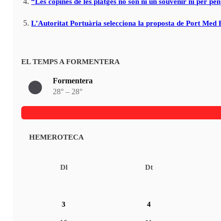
“Les copines de les platges no són ni un souvenir ni per pen
L’Autoritat Portuària selecciona la proposta de Port Med
EL TEMPS A FORMENTERA
Formentera
28° – 28°
HEMEROTECA
Dl
Dt
3
4