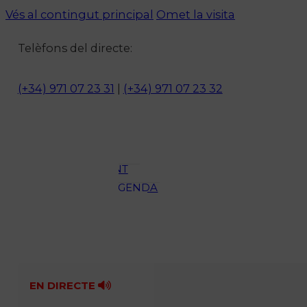
Vés al contingut principal
Omet la visita
Notícies
Telèfons del directe:
ACTUALITAT
CULTURA I
(+34) 971 07 23 31
|
(+34) 971 07 23 32
OCI
ESPORTS
ENTREVISTES
MEDI
AMBIENT
AGENDA
En directe
A la Carta
Programació
Qui som?
Fes-te'n soci!
EN DIRECTE