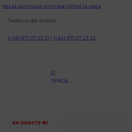
Vés al contingut principal
Omet la visita
Notícies
Telèfons del directe:
ACTUALITAT
CULTURA I
(+34) 971 07 23 31
|
(+34) 971 07 23 32
OCI
ESPORTS
ENTREVISTES
MEDI
AMBIENT
AGENDA
En directe
A la Carta
Programació
Qui som?
Fes-te'n soci!
EN DIRECTE