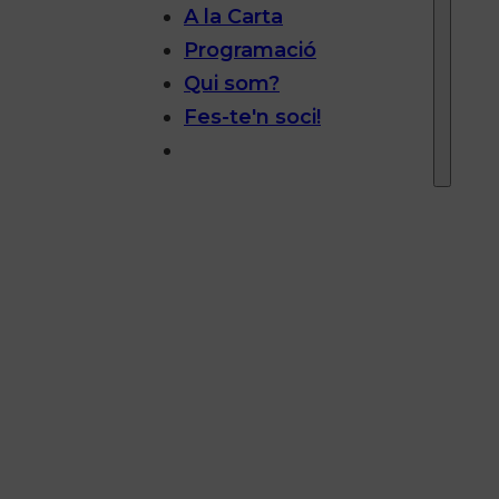
A la Carta
Programació
Qui som?
Fes-te'n soci!