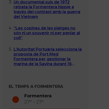
Un documental suís de 1972
retrata la Formentera hippie a
través del contrast amb la guerra
del Vietnam
“Les copines de les platges no
són ni un souvenir ni per penjar al
coll”
L’Autoritat Portuària selecciona la
proposta de Port Med
Formentera per gestionar la
marina de la Savina durant 16
anys
EL TEMPS A FORMENTERA
Formentera
27° – 27°