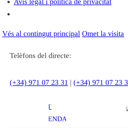
Avís legal i política de privacitat
Notícies
ACTUALITAT
Vés al contingut principal
Omet la visita
CULTURA I
Telèfons del directe:
OCI
ESPORTS
ENTREVISTES
(+34) 971 07 23 31
|
(+34) 971 07 23 
MEDI
AMBIENT
AGENDA