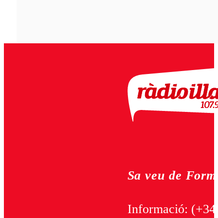
Sa veu de Form
Informació:
(+34