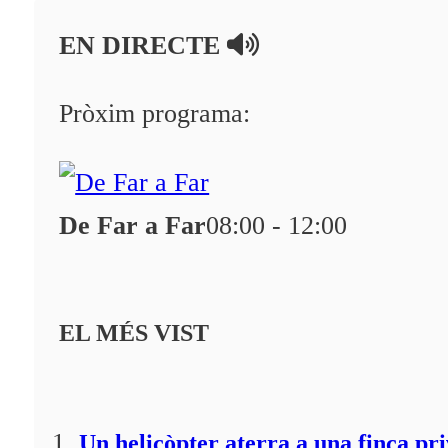
En directe
EN DIRECTE
A la Carta
Programació
Pròxim programa:
Qui som?
Fes-te'n soci!
De Far a Far
08:00 - 12:00
EL MÉS VIST
Un helicòpter aterra a una finca pr