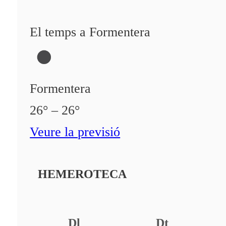
El temps a Formentera
Formentera
26° – 26°
Veure la previsió
HEMEROTECA
Dl
Dt