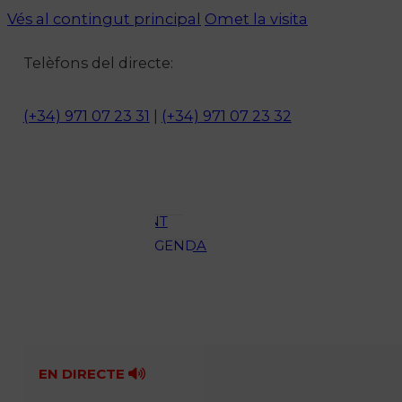
Vés al contingut principal
Omet la visita
Notícies
Telèfons del directe:
ACTUALITAT
CULTURA I
(+34) 971 07 23 31
|
(+34) 971 07 23 32
OCI
ESPORTS
ENTREVISTES
MEDI
AMBIENT
AGENDA
En directe
A la Carta
Programació
Qui som?
Fes-te'n soci!
EN DIRECTE