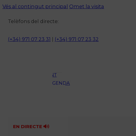
Vés al contingut principal
Omet la visita
Notícies
Telèfons del directe:
ACTUALITAT
CULTURA I
(+34) 971 07 23 31
|
(+34) 971 07 23 32
OCI
ESPORTS
ENTREVISTES
MEDI
AMBIENT
AGENDA
En directe
A la Carta
Programació
Qui som?
Fes-te'n soci!
EN DIRECTE