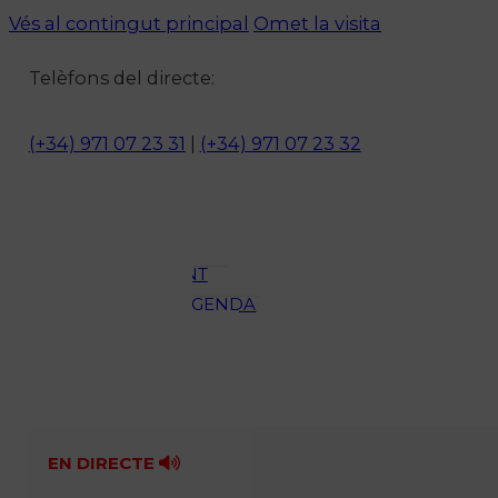
Vés al contingut principal
Omet la visita
Notícies
Telèfons del directe:
ACTUALITAT
CULTURA I
(+34) 971 07 23 31
|
(+34) 971 07 23 32
OCI
ESPORTS
ENTREVISTES
MEDI
AMBIENT
AGENDA
En directe
A la Carta
Programació
Qui som?
Fes-te'n soci!
EN DIRECTE