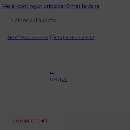
Vés al contingut principal
Omet la visita
Notícies
Telèfons del directe:
ACTUALITAT
CULTURA I
(+34) 971 07 23 31
|
(+34) 971 07 23 32
OCI
ESPORTS
ENTREVISTES
MEDI
AMBIENT
AGENDA
En directe
A la Carta
Programació
Qui som?
Fes-te'n soci!
EN DIRECTE