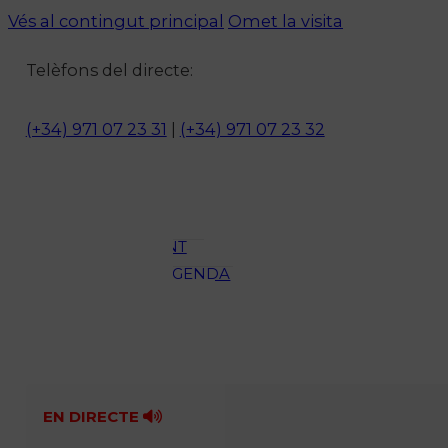
Vés al contingut principal
Omet la visita
Notícies
Telèfons del directe:
ACTUALITAT
CULTURA I
(+34) 971 07 23 31
|
(+34) 971 07 23 32
OCI
ESPORTS
ENTREVISTES
MEDI
AMBIENT
AGENDA
En directe
A la Carta
Programació
Qui som?
Fes-te'n soci!
EN DIRECTE