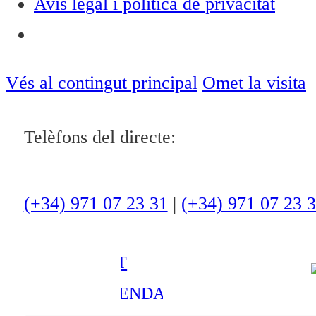
Avís legal i política de privacitat
Notícies
ACTUALITAT
Vés al contingut principal
Omet la visita
CULTURA I
Telèfons del directe:
OCI
ESPORTS
ENTREVISTES
(+34) 971 07 23 31
|
(+34) 971 07 23 
MEDI
AMBIENT
AGENDA