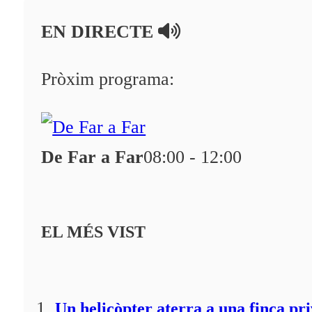
En directe
EN DIRECTE
A la Carta
Programació
Pròxim programa:
Qui som?
Fes-te'n soci!
De Far a Far
08:00 - 12:00
EL MÉS VIST
Un helicòpter aterra a una finca pr