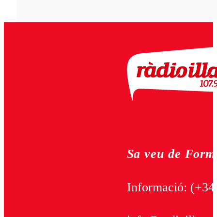
Sa veu de Form
Informació:
(+34