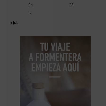
24
25
31
« jul.