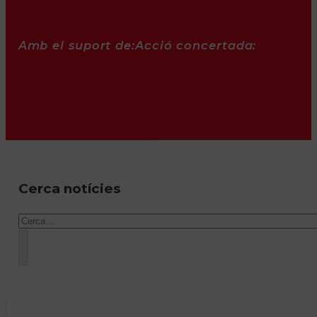
Amb el suport de:
Acció concertada:
Cerca notícies
Cercar