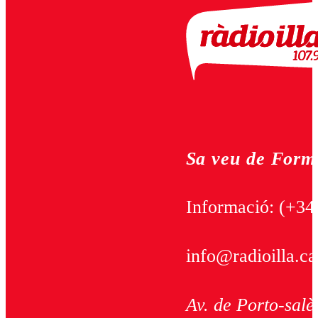
Sa veu de Form
Informació:
(+34
info@radioilla.ca
Av. de Porto-salè