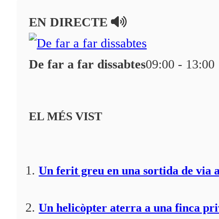
En directe
EN DIRECTE
A la Carta
Programació
De far a far dissabtes
09:00 - 13:00
Qui som?
Fes-te'n soci!
EL MÉS VIST
Un ferit greu en una sortida de via 
Un helicòpter aterra a una finca pr