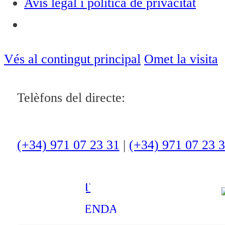
Avís legal i política de privacitat
Notícies
ACTUALITAT
Vés al contingut principal
Omet la visita
CULTURA I
Telèfons del directe:
OCI
ESPORTS
ENTREVISTES
(+34) 971 07 23 31
|
(+34) 971 07 23 
MEDI
AMBIENT
AGENDA