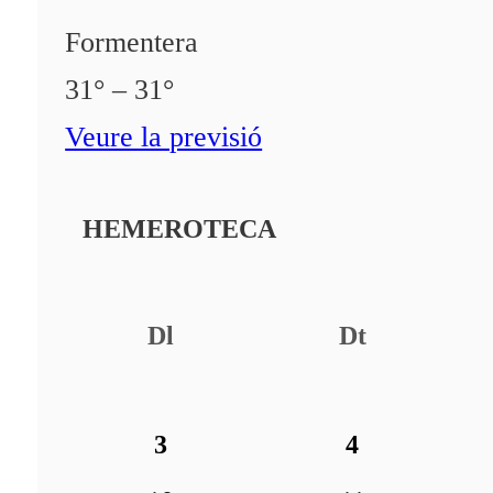
Formentera
31° – 31°
Veure la previsió
HEMEROTECA
Dl
Dt
3
4