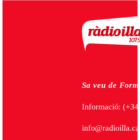
Sa veu de Form
Informació:
(+34
info@radioilla.ca