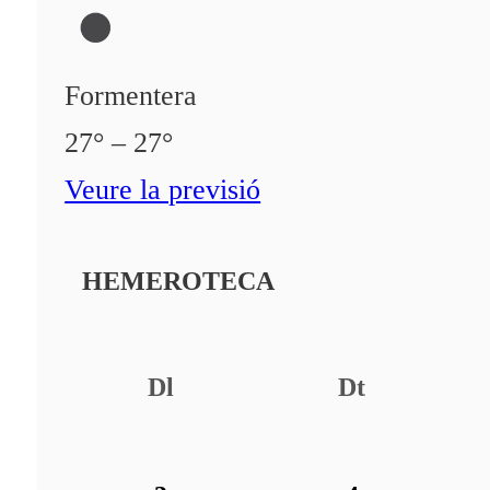
Formentera
27° – 27°
Veure la previsió
HEMEROTECA
Dl
Dt