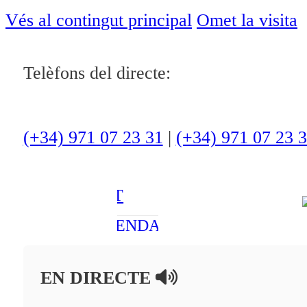
ACTUALITAT
Vés al contingut principal
Omet la visita
CULTURA I
Telèfons del directe:
OCI
ESPORTS
ENTREVISTES
(+34) 971 07 23 31
|
(+34) 971 07 23 
MEDI
AMBIENT
AGENDA
En directe
EN DIRECTE
A la Carta