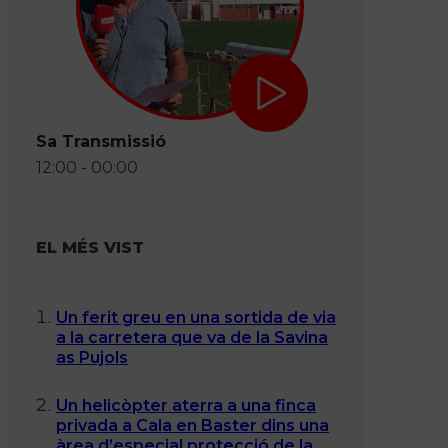
Sa Transmissió
12:00 - 00:00
EL MÉS VIST
Un ferit greu en una sortida de via
a la carretera que va de la Savina
as Pujols
Un helicòpter aterra a una finca
privada a Cala en Baster dins una
àrea d’especial protecció de la