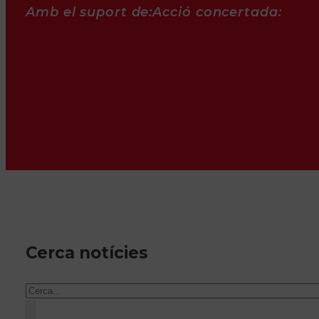
Amb el suport de:
Acció concertada:
Cerca notícies
Cercar