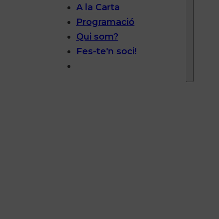
A la Carta
Programació
Qui som?
Fes-te'n soci!