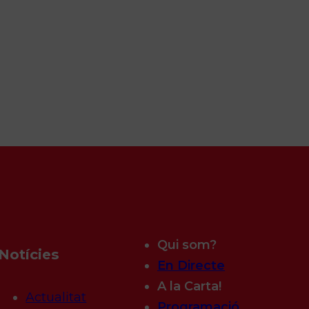
Qui som?
Notícies
En Directe
A la Carta!
Actualitat
Programació