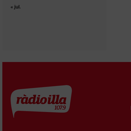
« jul.