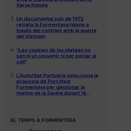
Xarxa Natura
Un documental suís de 1972
retrata la Formentera hippie a
través del contrast amb la guerra
del Vietnam
“Les copines de les platges no
són ni un souvenir ni per penjar al
coll”
L’Autoritat Portuària selecciona la
proposta de Port Med
Formentera per gestionar la
marina de la Savina durant 16
anys
EL TEMPS A FORMENTERA