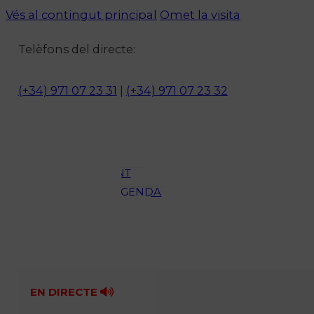
Vés al contingut principal
Omet la visita
Notícies
Telèfons del directe:
ACTUALITAT
CULTURA I
(+34) 971 07 23 31
|
(+34) 971 07 23 32
OCI
ESPORTS
ENTREVISTES
MEDI
AMBIENT
AGENDA
En directe
A la Carta
Programació
Qui som?
Fes-te'n soci!
EN DIRECTE