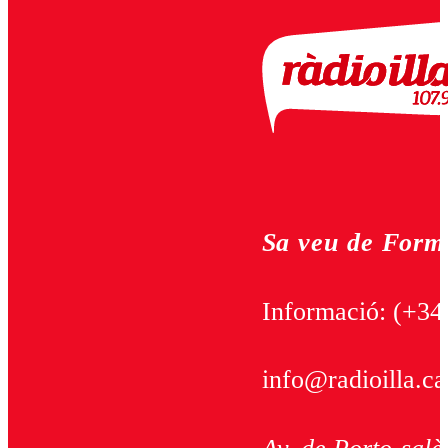
Sa veu de Form
Informació:
(+34
info@radioilla.ca