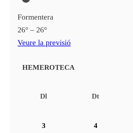
Formentera
26° – 26°
Veure la previsió
HEMEROTECA
Dl
Dt
3
4