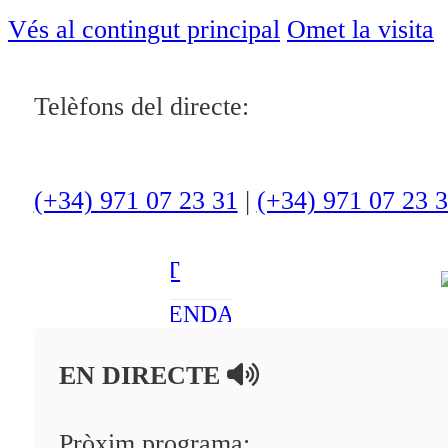
ACTUALITAT
Vés al contingut principal
Omet la visita
CULTURA I
OCI
Telèfons del directe:
ESPORTS
ENTREVISTES
(+34) 971 07 23 31
|
(+34) 971 07 23 
MEDI
AMBIENT
AGENDA
En directe
EN DIRECTE
A la Carta
Pròxim programa:
Programació