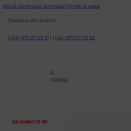
Vés al contingut principal
Omet la visita
Notícies
Telèfons del directe:
ACTUALITAT
CULTURA I
(+34) 971 07 23 31
|
(+34) 971 07 23 32
OCI
ESPORTS
ENTREVISTES
MEDI
AMBIENT
AGENDA
En directe
A la Carta
Programació
Qui som?
Fes-te'n soci!
EN DIRECTE