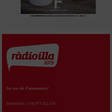
Sa veu de Formentera!
Informació:
(+34) 971 322 136