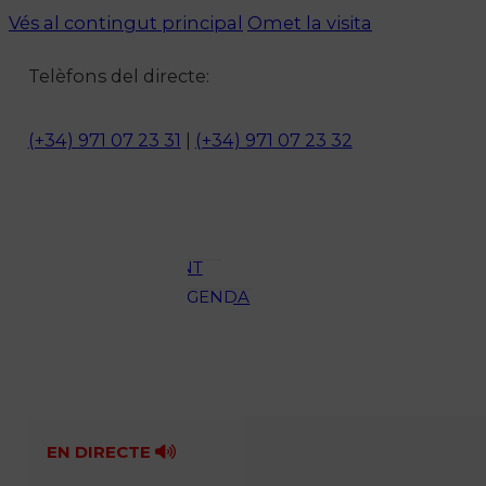
Vés al contingut principal
Omet la visita
Notícies
Telèfons del directe:
ACTUALITAT
CULTURA I
(+34) 971 07 23 31
|
(+34) 971 07 23 32
OCI
ESPORTS
ENTREVISTES
MEDI
AMBIENT
AGENDA
En directe
A la Carta
Programació
Qui som?
Fes-te'n soci!
EN DIRECTE