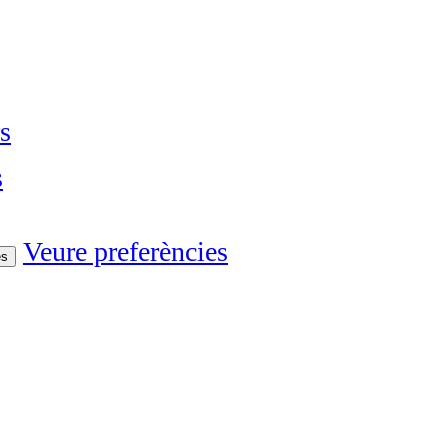
s
s
Veure preferències
es