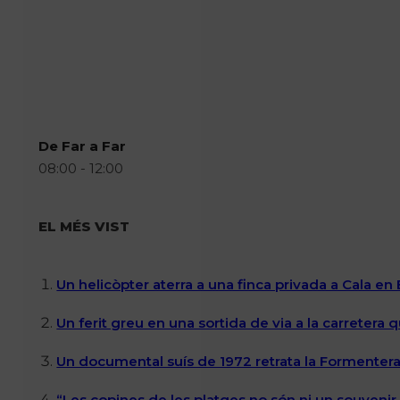
De Far a Far
08:00 - 12:00
EL MÉS VIST
Un helicòpter aterra a una finca privada a Cala en
Un ferit greu en una sortida de via a la carretera 
Un documental suís de 1972 retrata la Formentera 
“Les copines de les platges no són ni un souvenir n