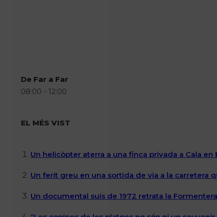
De Far a Far
08:00 - 12:00
EL MÉS VIST
Un helicòpter aterra a una finca privada a Cala en
Un ferit greu en una sortida de via a la carretera 
Un documental suís de 1972 retrata la Formentera 
“Les copines de les platges no són ni un souvenir n