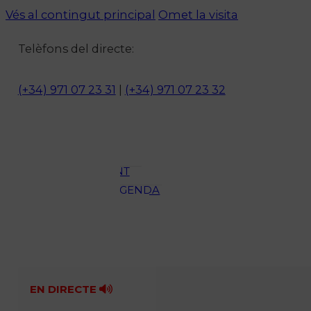
Vés al contingut principal
Omet la visita
Notícies
Telèfons del directe:
ACTUALITAT
CULTURA I
(+34) 971 07 23 31
|
(+34) 971 07 23 32
OCI
ESPORTS
ENTREVISTES
MEDI
AMBIENT
AGENDA
En directe
A la Carta
Programació
Qui som?
Fes-te'n soci!
EN DIRECTE