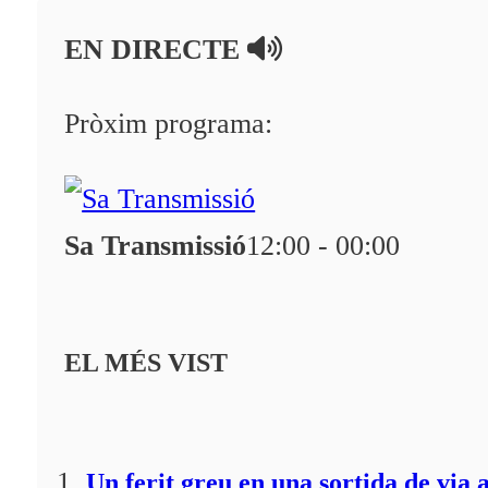
En directe
EN DIRECTE
A la Carta
Programació
Pròxim programa:
Qui som?
Fes-te'n soci!
Sa Transmissió
12:00 - 00:00
EL MÉS VIST
Un ferit greu en una sortida de via 