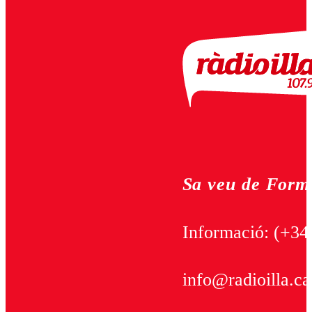
Sa veu de Form
Informació:
(+34
info@radioilla.ca