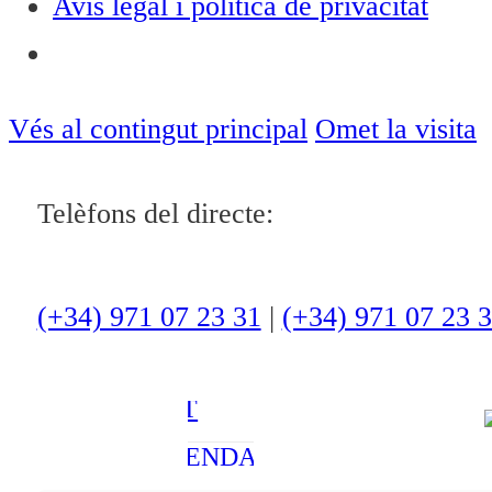
Avís legal i política de privacitat
Notícies
ACTUALITAT
Vés al contingut principal
Omet la visita
CULTURA I
Telèfons del directe:
OCI
ESPORTS
ENTREVISTES
(+34) 971 07 23 31
|
(+34) 971 07 23 
MEDI
AMBIENT
AGENDA